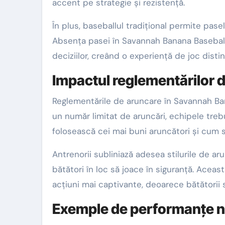
accent pe strategie și rezistență.
În plus, baseballul tradițional permite pas
Absența pasei în Savannah Banana Baseball
deciziilor, creând o experiență de joc distin
Impactul reglementărilor d
Reglementările de aruncare în Savannah Ban
un număr limitat de aruncări, echipele trebu
folosească cei mai buni aruncători și cum s
Antrenorii subliniază adesea stilurile de ar
bătători în loc să joace în siguranță. Aceas
acțiuni mai captivante, deoarece bătătorii 
Exemple de performanțe no