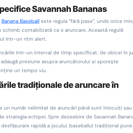
 specifice Savannah Bananas
h
Banana Baseball
este regula “fără pase”, unde orice mi
în schimb contabilizată ca o aruncare. Această regulă
l într-un ritm alert.
uncările într-un interval de timp specificat, de obicei în j
adaugă presiune asupra aruncătorului și sporește
enține un tempo viu.
ile tradiționale de aruncare în
ace un număr nelimitat de aruncări până sunt înlocuiți sau
de strategia echipei. Spre deosebire de Savannah Banan
esfășurare rapidă a jocului, baseballul tradițional pune