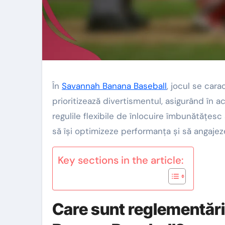
În
Savannah Banana Baseball
, jocul se cara
prioritizează divertismentul, asigurând în a
regulile flexibile de înlocuire îmbunătățesc
să își optimizeze performanța și să angajez
Key sections in the article:
Care sunt reglementări