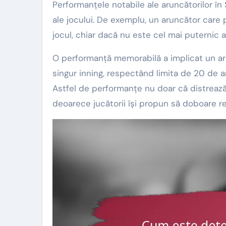
Performanțele notabile ale aruncătorilor î
ale jocului. De exemplu, un aruncător care p
jocul, chiar dacă nu este cel mai puternic a
O performanță memorabilă a implicat un aru
singur inning, respectând limita de 20 de ar
Astfel de performanțe nu doar că distrează f
deoarece jucătorii își propun să doboare r