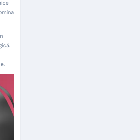
nice
domina
un
gică.
e.