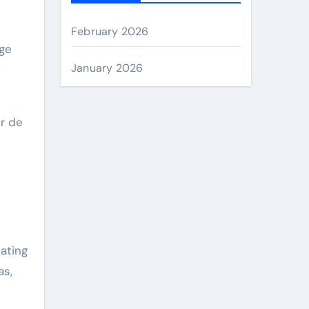
h
f
February 2026
o
nge
r
January 2026
:
ur de
 ating
as,