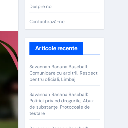
Despre noi
Contactează-ne
Articole recente
Savannah Banana Baseball:
Comunicare cu arbitrii, Respect
pentru oficiali, Limbaj
Savannah Banana Baseball:
Politici privind drogurile, Abuz
de substanțe, Protocoale de
testare