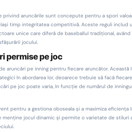
e privind aruncările sunt concepute pentru a spori valoa
lași timp integritatea competitivă. Aceste reguli includ 
ctoare unice care diferă de baseballul tradițional, având
ășurării jocului.
i permise pe joc
aruncări pe inning pentru fiecare aruncător. Această l
trategici în abordarea lor, deoarece trebuie să facă fiecar
ări pe joc poate varia, în funcție de numărul de inningu
vent pentru a gestiona oboseala și a maximiza eficiența 
e menține jocul dinamic și permite o varietate de stiluri
iului.