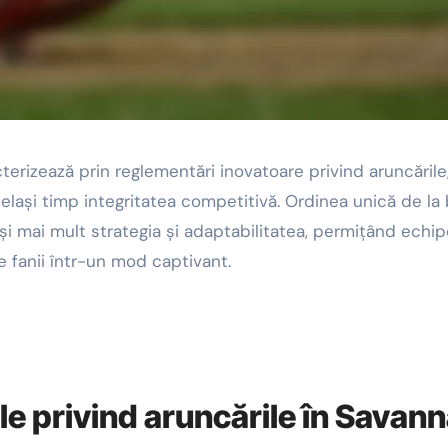
cterizează prin reglementări inovatoare privind aruncările
celași timp integritatea competitivă. Ordinea unică de la 
 și mai mult strategia și adaptabilitatea, permițând echip
e fanii într-un mod captivant.
le privind aruncările în Savan