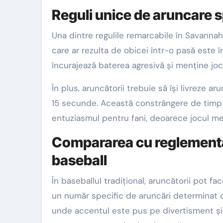
Reguli unice de aruncare
Una dintre regulile remarcabile în Savanna
care ar rezulta de obicei într-o pasă este 
încurajează baterea agresivă și menține jocu
În plus, aruncătorii trebuie să își livreze ar
15 secunde. Această constrângere de timp 
entuziasmul pentru fani, deoarece jocul m
Compararea cu reglementăr
baseball
În baseballul tradițional, aruncătorii pot f
un număr specific de aruncări determinat 
unde accentul este pus pe divertisment și d