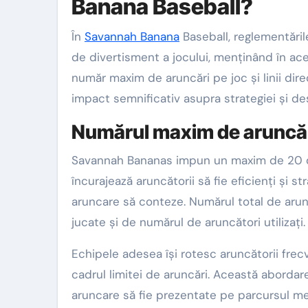
Banana Baseball?
În
Savannah Banana
Baseball, reglementăril
de divertisment a jocului, menținând în ace
număr maxim de aruncări pe joc și linii dire
impact semnificativ asupra strategiei și desf
Numărul maxim de aruncăr
Savannah Bananas impun un maxim de 20 de 
încurajează aruncătorii să fie eficienți și s
aruncare să conteze. Numărul total de arunc
jucate și de numărul de aruncători utilizați.
Echipele adesea își rotesc aruncătorii frec
cadrul limitei de aruncări. Această abordar
aruncare să fie prezentate pe parcursul mec