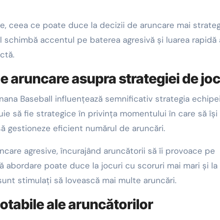
ele, ceea ce poate duce la decizii de aruncare mai strateg
 schimbă accentul pe baterea agresivă și luarea rapidă 
ctă.
e aruncare asupra strategiei de jo
ana Baseball influențează semnificativ strategia echipei
ie să fie strategice în privința momentului în care să își
ă gestioneze eficient numărul de aruncări.
uncare agresive, încurajând aruncătorii să îi provoace pe
tă abordare poate duce la jocuri cu scoruri mai mari și la
sunt stimulați să lovească mai multe aruncări.
tabile ale aruncătorilor