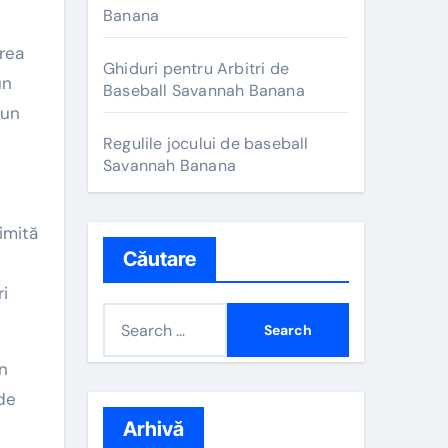
Banana
rea
Ghiduri pentru Arbitri de
un
Baseball Savannah Banana
 un
Regulile jocului de baseball
Savannah Banana
imită
Căutare
e
ri
S
e
în
a
 de
r
c
Arhivă