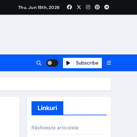
Thu. Jun 18th, 2026
ată
rior
care
Subscribe
Linkuri
Răsfoiește articolele