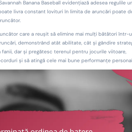
n Savannah Banana Baseball evidențiază adesea regulile u
oate livra constant lovituri în limita de aruncări poate 
runcător.
ncător care a reușit să elimine mai mulți bătători într-
uncări, demonstrând atât abilitate, cât și gândire strate
anii, dar și pregătesc terenul pentru jocurile viitoare,
ecorduri și să atingă cele mai bune performanțe personal