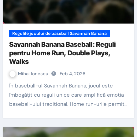
Regulile jocului de baseball Savannah Banana
Savannah Banana Baseball: Reguli
pentru Home Run, Double Plays,
Walks
Mihai Ionescu
Feb 4, 2026
În baseball-ul Savannah Banana, jocul este
îmbogățit cu reguli unice care amplifică emoția
baseball-ului tradițional. Home run-urile permit…