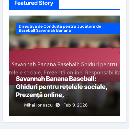
Featured Story
pentru Jucătorii de
Directiva de Conduită pentru Ju
ana
Baseball Savannah Banana
 Baseball:
Savannah Banana Base
ețelele sociale,
Comunicare cu arbitri
pentru oficiali, Limbaj
e
Feb 9, 2026
Mihai Ionescu
Feb 11, 