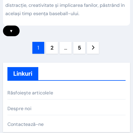
distracție, creativitate și implicarea fanilor, păstrând în
același timp esența baseball-ului.
▾
Posts
1
2
…
5
pagination
Linkuri
Răsfoiește articolele
Despre noi
Contactează-ne