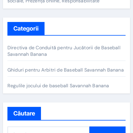
sociale, Prezență online, Responsabilitate
Categorii
Directiva de Conduită pentru Jucătorii de Baseball
Savannah Banana
Ghiduri pentru Arbitri de Baseball Savannah Banana
Regulile jocului de baseball Savannah Banana
Căutare
S