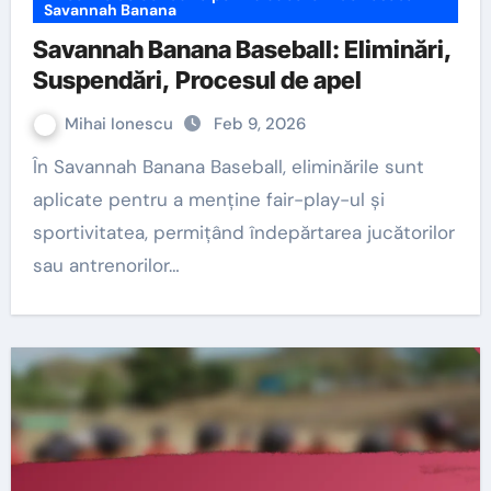
Savannah Banana
Savannah Banana Baseball: Eliminări,
Suspendări, Procesul de apel
Mihai Ionescu
Feb 9, 2026
În Savannah Banana Baseball, eliminările sunt
aplicate pentru a menține fair-play-ul și
sportivitatea, permițând îndepărtarea jucătorilor
sau antrenorilor…